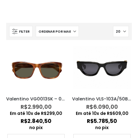
FILTER
Valentino VG0013SK – 002
Valentino VLS-103A/50BLK-GLD/CAT3
R$
2.990,00
R$
6.090,00
Em até
10
x de
R$
299,00
Em até
10
x de
R$
609,00
R$
2.840,50
R$
5.785,50
no pix
no pix