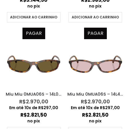
R$
3.144,50
R$
2.983,00
no pix
no pix
ADICIONAR AO CARRINHO
ADICIONAR AO CARRINHO
PAGAR
PAGAR
Miu Miu 0MUA06S – 14L09Z
Miu Miu 0MUA06S – 14L4I0
R$
2.970,00
R$
2.970,00
Em até
10
x de
R$
297,00
Em até
10
x de
R$
297,00
R$
2.821,50
R$
2.821,50
no pix
no pix