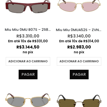
Miu Miu 0MU B07S – 21I80Q
Miu Miu 0MUA52S – ZVN4I0
R$
3.310,00
R$
3.140,00
Em até
10
x de
R$
331,00
Em até
10
x de
R$
314,00
R$
3.144,50
R$
2.983,00
no pix
no pix
ADICIONAR AO CARRINHO
ADICIONAR AO CARRINHO
PAGAR
PAGAR