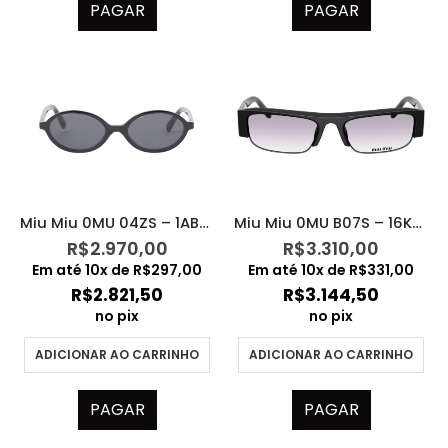
PAGAR
PAGAR
Miu Miu 0MU 04ZS – 1AB5S0
Miu Miu 0MU B07S – 16K04O
R$
2.970,00
R$
3.310,00
Em até
10
x de
R$
297,00
Em até
10
x de
R$
331,00
R$
2.821,50
R$
3.144,50
no pix
no pix
ADICIONAR AO CARRINHO
ADICIONAR AO CARRINHO
PAGAR
PAGAR