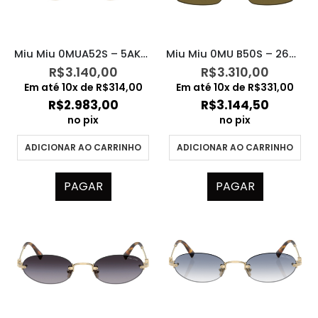
Miu Miu 0MUA52S – 5AK40O
Miu Miu 0MU B50S – 26C09Z
R$
3.140,00
R$
3.310,00
Em até
10
x de
R$
314,00
Em até
10
x de
R$
331,00
R$
2.983,00
R$
3.144,50
no pix
no pix
ADICIONAR AO CARRINHO
ADICIONAR AO CARRINHO
PAGAR
PAGAR