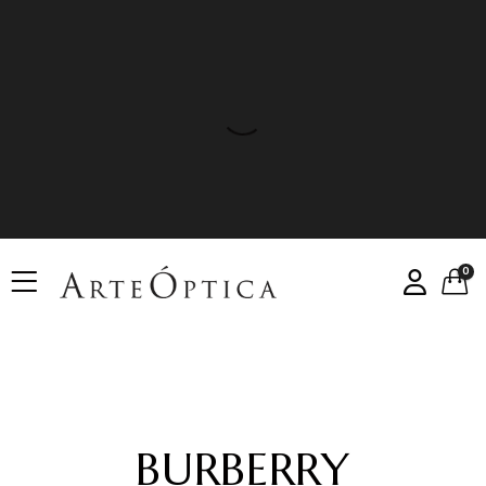
0
BURBERRY