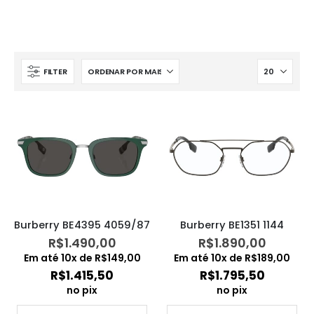
FILTER
Burberry BE4395 4059/87
Burberry BE1351 1144
R$
1.490,00
R$
1.890,00
Em até
10
x de
R$
149,00
Em até
10
x de
R$
189,00
R$
1.415,50
R$
1.795,50
no pix
no pix