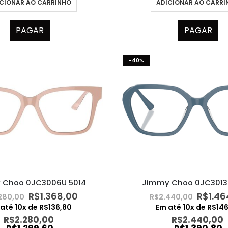
CIONAR AO CARRINHO
ADICIONAR AO CARR
PAGAR
PAGAR
-40%
Jimmy Choo 0JC3013
 Choo 0JC3006U 5014
O
O
O
R$
1.46
R$
1.368,00
R$
2.440,00
280,00
preço
preço
preço
Em até
10
x de
R$
14
 até
10
x de
R$
136,80
origin
original
atual
R$
2.440,00
R$
2.280,00
era:
era:
é: