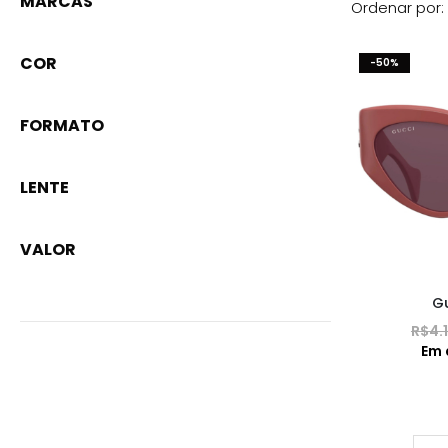
MARCAS
Ordenar por:
COR
-50%
FORMATO
LENTE
VALOR
G
R$
4.
Em 