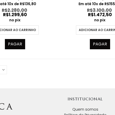
preço
preço
preço
 até
10
x de
R$
136,80
Em até
10
x de
R$
15
original
atual
origina
R$
2.280,00
R$
3.100,00
era:
é:
era:
R$
1.299,60
R$
1.472,50
R$2.280,00.
R$1.368,00.
R$3.100
no pix
no pix
CIONAR AO CARRINHO
ADICIONAR AO CARR
PAGAR
PAGAR
INSTITUCIONAL
Quem somos
Política de Privacidade