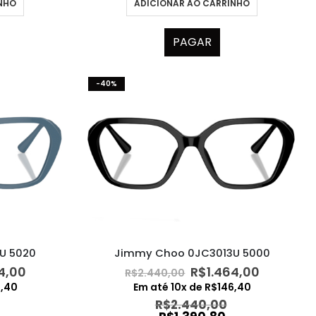
ADICIONAR AO CARRINHO
INHO
PAGAR
-40%
U 5020
Jimmy Choo 0JC3013U 5000
O
O
O
4,00
R$
1.464,00
R$
2.440,00
preço
preço
preço
6,40
Em até
10
x de
R$
146,40
al
atual
original
atual
R$
2.440,00
é:
era:
é: