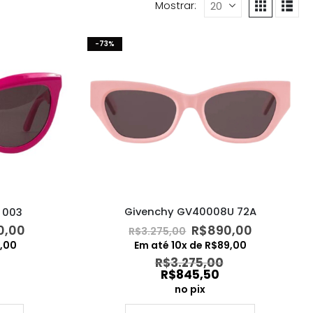
Mostrar:
-73%
Givenchy GV40008U 72A
 003
O
O
O
R$
890,00
0,00
R$
3.275,00
preço
preço
preço
Em até
10
x de
R$
89,00
5,00
original
atual
al
atual
R$
3.275,00
era:
é:
é:
R$
845,50
R$3.275,00.
R$890,00
0,00.
R$1.350,00.
no pix