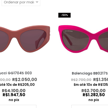
-50%
ucci GG1704S 003
Balenciaga BB0217S
O
O
O
R$
2.050,00
R$
1.35
100,00
R$
2.700,00
preço
preço
preço
até
10
x de
R$
205,00
Em até
10
x de
R$
13
original
atual
origin
R$
4.100,00
R$
2.700,00
era:
é:
era:
R$
1.947,50
R$
1.282,50
R$4.100,00.
R$2.050,00.
R$2.70
no pix
no pix