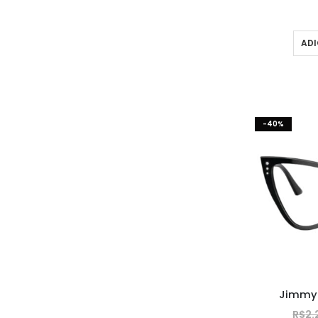
ADI
-40%
Jimmy
R$
2.