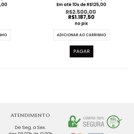
preço
preço
preço
5,00
Em até
10
x de
R$
125,00
l
atual
original
atual
R$
2.500,00
é:
era:
é:
R$
1.187,50
,00.
R$1.550,00.
R$2.500,00.
R$1.250,
no pix
INHO
ADICIONAR AO CARRINHO
PAGAR
ATENDIMENTO
De Seg. a Sex.
das 09:00h às 12:00h