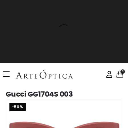
0
Gucci GG1704S 003
-50%