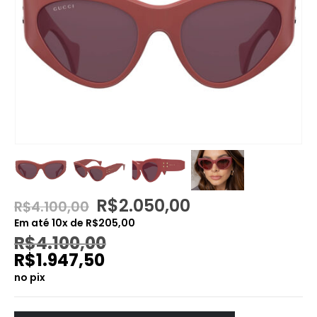
O
O
R$
2.050,00
R$
4.100,00
preço
preço
Em até
10
x de
R$
205,00
original
atual
R$
4.100,00
era:
é:
R$
1.947,50
R$4.100,00.
R$2.050,00.
no pix