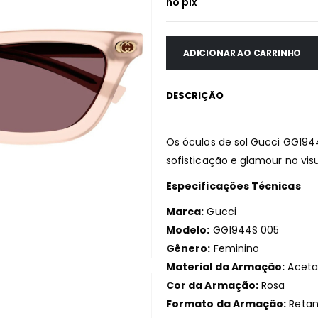
no pix
ADICIONAR AO CARRINHO
DESCRIÇÃO
Os óculos de sol Gucci GG194
sofisticação e glamour no visu
Especificações Técnicas
Marca:
Gucci
Modelo:
GG1944S 005
Gênero:
Feminino
Material da Armação:
Aceta
Cor da Armação:
Rosa
Formato da Armação:
Retan