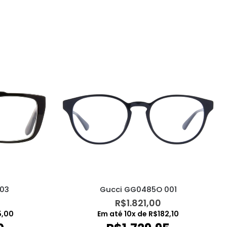
03
Gucci GG0485O 001
R$
1.821,00
5,00
Em até
10
x de
R$
182,10