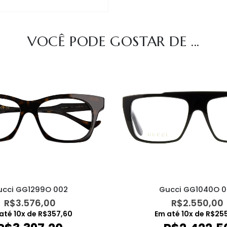
VOCÊ PODE GOSTAR DE ...
ucci GG1299O 002
Gucci GG1040O 0
R$
3.576,00
R$
2.550,00
 até
10
x de
R$
357,60
Em até
10
x de
R$
25