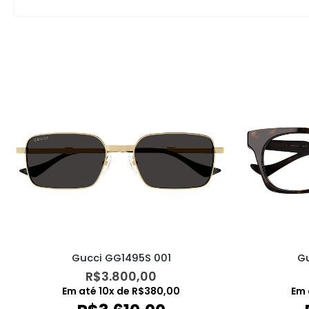
Gucci GG1495S 001
G
R$
3.800,00
Em até
10
x de
R$
380,00
Em