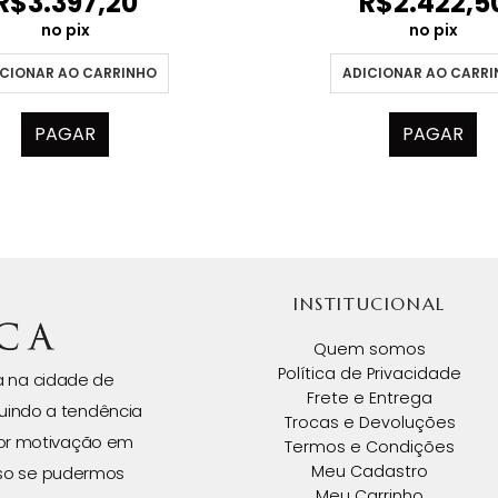
R$
3.397,20
R$
2.422,5
no pix
no pix
CIONAR AO CARRINHO
ADICIONAR AO CARR
PAGAR
PAGAR
INSTITUCIONAL
Quem somos
Política de Privacidade
da na cidade de
Frete e Entrega
uindo a tendência
Trocas e Devoluções
ior motivação em
Termos e Condições
Meu Cadastro
isso se pudermos
Meu Carrinho