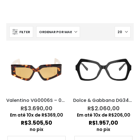
FILTER
Valentino VG0006S – 002
Dolce & Gabbana DG3429 501
R$
3.690,00
R$
2.060,00
Em até
10
x de
R$
369,00
Em até
10
x de
R$
206,00
R$
3.505,50
R$
1.957,00
no pix
no pix