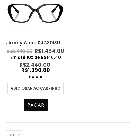
Jimmy Choo 0JC3013U 5000
O
O
R$
1.464,00
R$
2.440,00
preço
preço
Em até
10
x de
R$
146,40
original
atual
R$
2.440,00
era:
é:
R$
1.390,80
R$2.440,00.
R$1.464,00.
no pix
ADICIONAR AO CARRINHO
PAGAR