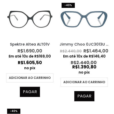
-40%
Spektre Altea ALT01V
Jimmy Choo 0JC3013U 5020
O
O
R$
1.690,00
R$
1.464,00
R$
2.440,00
preço
pr
Em até
10
x de
R$
169,00
Em até
10
x de
R$
146,40
original
at
R$
1.605,50
R$
2.440,00
era:
é:
R$
1.390,80
no pix
R$2.440,00.
R$
no pix
ADICIONAR AO CARRINHO
ADICIONAR AO CARRINHO
PAGAR
PAGAR
-40%