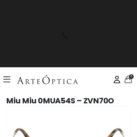
0
Miu Miu 0MUA54S – ZVN70O