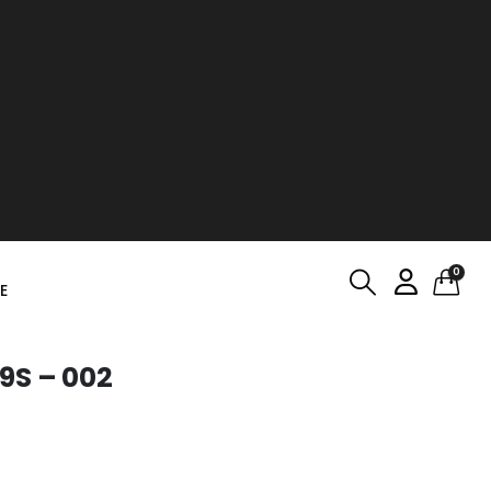
0
E
9S – 002