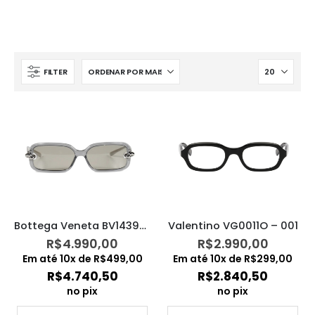
FILTER
Bottega Veneta BV1439S – 004
Valentino VG0011O – 001
R$
4.990,00
R$
2.990,00
Em até
10
x de
R$
499,00
Em até
10
x de
R$
299,00
R$
4.740,50
R$
2.840,50
no pix
no pix