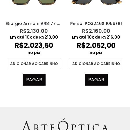
Giorgio Armani AR8177 5409/2A
Persol PO3246S 1056/B1
R$
2.130,00
R$
2.160,00
Em até
10
x de
R$
213,00
Em até
10
x de
R$
216,00
R$
2.023,50
R$
2.052,00
no pix
no pix
ADICIONAR AO CARRINHO
ADICIONAR AO CARRINHO
PAGAR
PAGAR