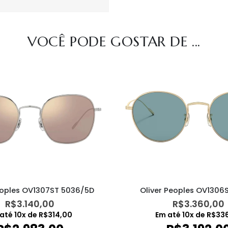
VOCÊ PODE GOSTAR DE ...
eoples OV1307ST 5036/5D
Oliver Peoples OV1306S
R$
3.140,00
R$
3.360,00
 até
10
x de
R$
314,00
Em até
10
x de
R$
33