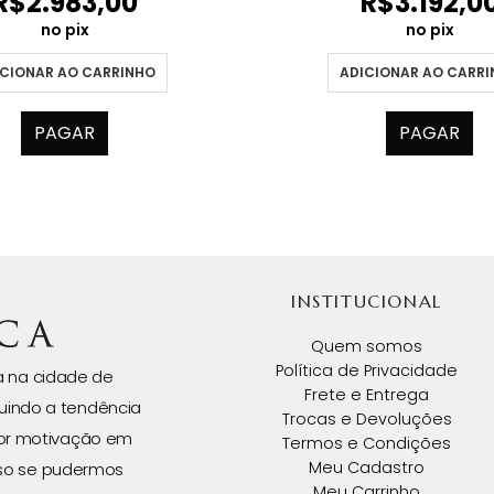
R$
2.983,00
R$
3.192,0
no pix
no pix
CIONAR AO CARRINHO
ADICIONAR AO CARR
PAGAR
PAGAR
INSTITUCIONAL
Quem somos
Política de Privacidade
da na cidade de
Frete e Entrega
uindo a tendência
Trocas e Devoluções
ior motivação em
Termos e Condições
Meu Cadastro
isso se pudermos
Meu Carrinho