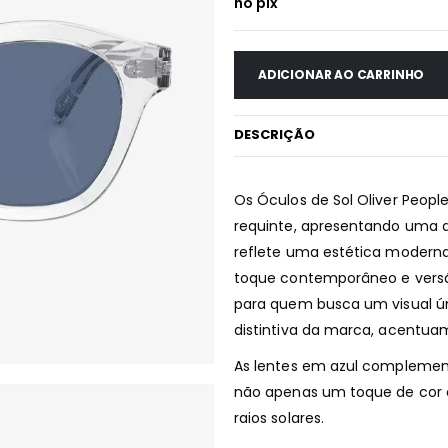
no pix
ADICIONAR AO CARRINHO
DESCRIÇÃO
Os Óculos de Sol Oliver Peopl
requinte, apresentando uma 
reflete uma estética moderna
toque contemporâneo e versá
para quem busca um visual úni
distintiva da marca, acentuam
As lentes em azul complemen
não apenas um toque de cor 
raios solares.