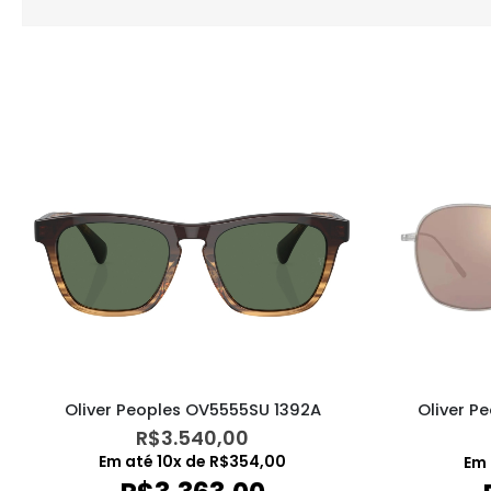
Oliver Peoples OV5555SU 1392A
Oliver P
R$
3.540,00
Em até
10
x de
R$
354,00
Em