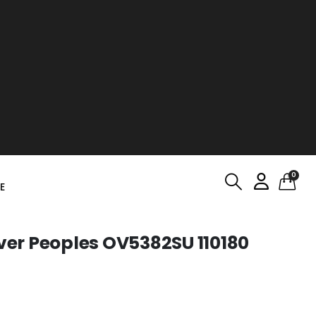
0
E
iver Peoples OV5382SU 110180