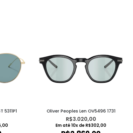
T 5311P1
Oliver Peoples Len OV5496 1731
R$
3.020,00
6,00
Em até
10
x de
R$
302,00