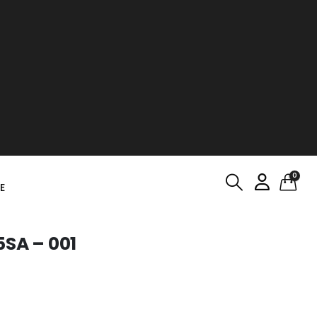
0
E
5SA – 001