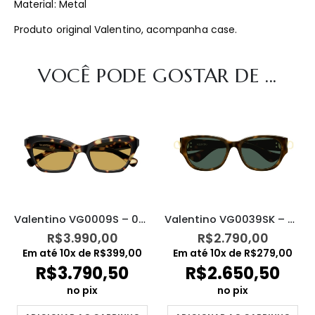
Material: Metal
Produto original Valentino, acompanha case.
VOCÊ PODE GOSTAR DE ...
Valentino VG0009S – 002
Valentino VG0039SK – 003
R$
3.990,00
R$
2.790,00
Em até
10
x de
R$
399,00
Em até
10
x de
R$
279,00
R$
3.790,50
R$
2.650,50
no pix
no pix