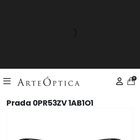
0
Prada 0PR53ZV 1AB1O1