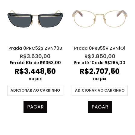
Prada 0PRC52S ZVN70B
Prada 0PRB55V ZVN1O1
R$
3.630,00
R$
2.850,00
Em até
10
x de
R$
363,00
Em até
10
x de
R$
285,00
R$
3.448,50
R$
2.707,50
no pix
no pix
ADICIONAR AO CARRINHO
ADICIONAR AO CARRINHO
PAGAR
PAGAR