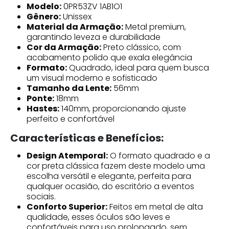
Modelo:
0PR53ZV 1AB1O1
Gênero:
Unissex
Material da Armação:
Metal premium,
garantindo leveza e durabilidade
Cor da Armação:
Preto clássico, com
acabamento polido que exala elegância
Formato:
Quadrado, ideal para quem busca
um visual moderno e sofisticado
Tamanho da Lente:
56mm
Ponte:
18mm
Hastes:
140mm, proporcionando ajuste
perfeito e confortável
Características e Benefícios:
Design Atemporal:
O formato quadrado e a
cor preta clássica fazem deste modelo uma
escolha versátil e elegante, perfeita para
qualquer ocasião, do escritório a eventos
sociais.
Conforto Superior:
Feitos em metal de alta
qualidade, esses óculos são leves e
confortáveis para uso prolongado, sem