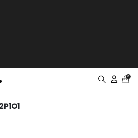
0
E
2P1O1