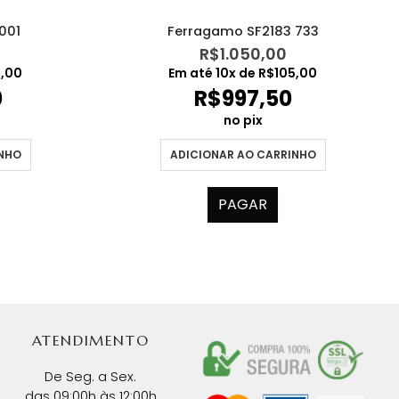
001
Ferragamo SF2183 733
R$
1.050,00
0,00
Em até
10
x de
R$
105,00
0
R$
997,50
no pix
INHO
ADICIONAR AO CARRINHO
PAGAR
ATENDIMENTO
De Seg. a Sex.
das 09:00h às 12:00h