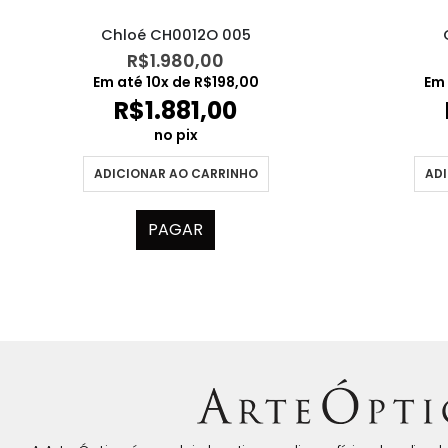
Chloé CH0012O 005
R$
1.980,00
Em até
10
x de
R$
198,00
Em
R$
1.881,00
no pix
ADICIONAR AO CARRINHO
ADI
PAGAR