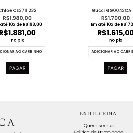
Gucci GG0042OA 
Chloé CE2711 232
R$
1.700,00
R$
1.980,00
Em até
10
x de
R$
17
 até
10
x de
R$
198,00
R$
1.615,0
R$
1.881,00
no pix
no pix
ADICIONAR AO CARR
CIONAR AO CARRINHO
PAGAR
PAGAR
INSTITUCIONAL
Quem somos
Política de Privacidade