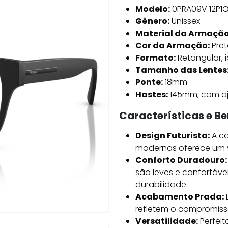
Modelo:
0PRA09V 12P1O
Gênero:
Unissex
Material da Armação
Cor da Armação:
Pret
Formato:
Retangular, i
Tamanho das Lentes
Ponte:
18mm
Hastes:
145mm, com aj
Características e Be
Design Futurista:
A co
modernas oferece um vi
Conforto Duradouro:
são leves e confortáv
durabilidade.
Acabamento Prada:
refletem o compromiss
Versatilidade:
Perfeit