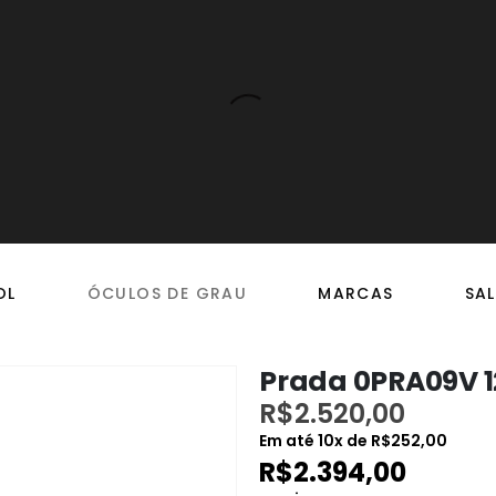
OL
ÓCULOS DE GRAU
MARCAS
SAL
Prada 0PRA09V 1
R$
2.520,00
Em até
10
x de
R$
252,00
R$
2.394,00