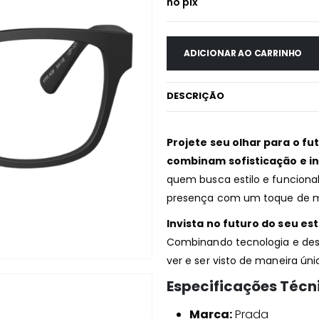
no pix
ADICIONAR AO CARRINHO
DESCRIÇÃO
Projete seu olhar para o fu
combinam sofisticação e i
quem busca estilo e funcional
presença com um toque de m
Invista no futuro do seu es
Combinando tecnologia e desi
ver e ser visto de maneira úni
Especificações Técn
Marca:
Prada