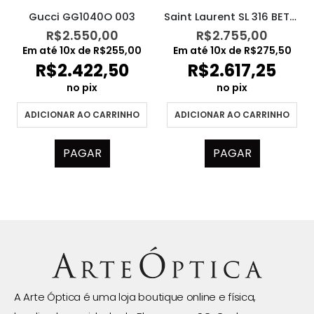
Gucci GG1040O 003
Saint Laurent SL 316 BETTY 001
R$
2.550,00
R$
2.755,00
Em até
10
x de
R$
255,00
Em até
10
x de
R$
275,50
R$
2.422,50
R$
2.617,25
no pix
no pix
ADICIONAR AO CARRINHO
ADICIONAR AO CARRINHO
PAGAR
PAGAR
A Arte Óptica é uma loja boutique online e física,