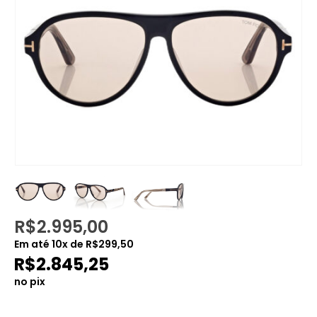
R$
2.995,00
Em até
10
x de
R$
299,50
R$
2.845,25
no pix