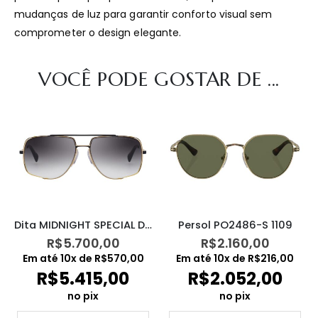
mudanças de luz para garantir conforto visual sem
comprometer o design elegante.
VOCÊ PODE GOSTAR DE ...
Dita MIDNIGHT SPECIAL DRX2010M
Persol PO2486-S 1109
R$
5.700,00
R$
2.160,00
Em até
10
x de
R$
570,00
Em até
10
x de
R$
216,00
R$
5.415,00
R$
2.052,00
no pix
no pix