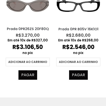
Prada 0PR26ZS 20F80Q
Prada 0PR B05V 16K1O1
R$
3.270,00
R$
2.680,00
Em até
10
x de
R$
327,00
Em até
10
x de
R$
268,00
R$
3.106,50
R$
2.546,00
no pix
no pix
ADICIONAR AO CARRINHO
ADICIONAR AO CARRINHO
PAGAR
PAGAR