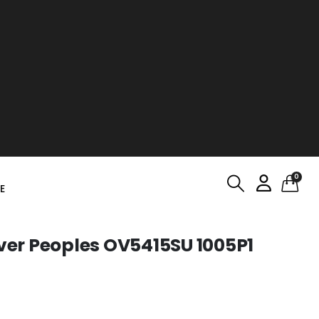
0
E
iver Peoples OV5415SU 1005P1