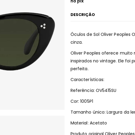
no pix
DESCRIÇÃO
Óculos de Sol Oliver Peoples
cinza.
Oliver Peoples oferece muito
inspirados no vintage. Ele fo
perfeita.
Características:
Referência: OV5415SU
Cor: 1005P1
Tamanho único: Largura da l
Material: Acetato
Produto original Oliver Peopl