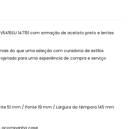
 OV5415SU 147151 com armação de acetato preto e lentes
 mais do que uma seleção com curadoria de estilos
i projetado para uma experiência de compra e serviço
ente 51 mm / Ponte 19 mm / Largura da têmpora 145 mm
es, acompanha case.