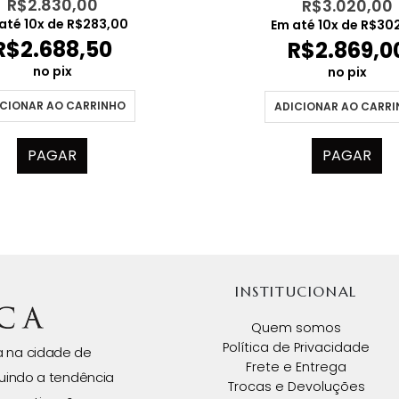
R$
2.830,00
R$
3.020,00
até
10
x de
R$
283,00
Em até
10
x de
R$
30
R$
2.688,50
R$
2.869,0
no pix
no pix
CIONAR AO CARRINHO
ADICIONAR AO CARR
PAGAR
PAGAR
INSTITUCIONAL
Quem somos
Política de Privacidade
da na cidade de
Frete e Entrega
uindo a tendência
Trocas e Devoluções