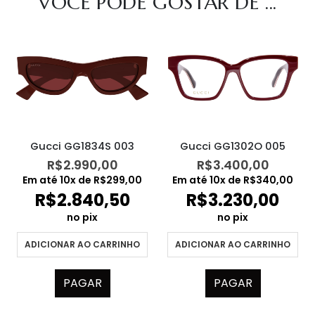
VOCÊ PODE GOSTAR DE ...
Gucci GG1834S 003
Gucci GG1302O 005
R$
2.990,00
R$
3.400,00
Em até
10
x de
R$
299,00
Em até
10
x de
R$
340,00
R$
2.840,50
R$
3.230,00
no pix
no pix
ADICIONAR AO CARRINHO
ADICIONAR AO CARRINHO
PAGAR
PAGAR