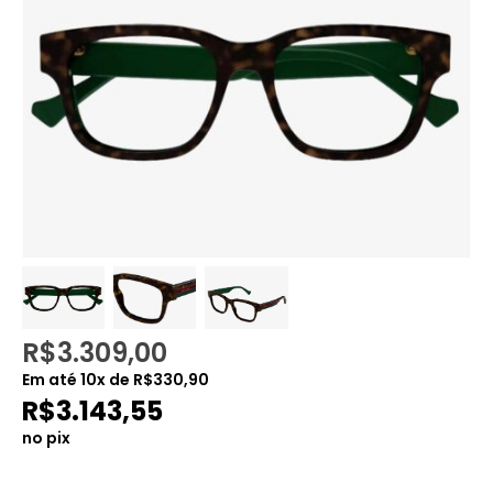
R$
3.309,00
Em até
10
x de
R$
330,90
R$
3.143,55
no pix