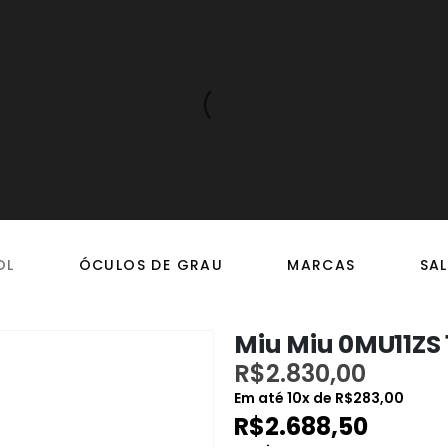
OL
ÓCULOS DE GRAU
MARCAS
SAL
Miu Miu 0MU11ZS 
R$
2.830,00
Em até
10
x de
R$
283,00
R$
2.688,50