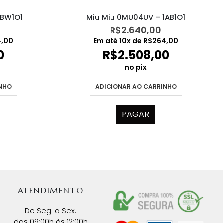
Miu Miu 0MU04UV – 1AB1O1
4BW1O1
R$
2.640,00
Em até
10
x de
R$
264,00
4,00
R$
2.508,00
0
no pix
ADICIONAR AO CARRINHO
INHO
PAGAR
ATENDIMENTO
De Seg. a Sex.
das 09:00h às 12:00h