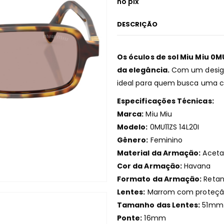
no pix
DESCRIÇÃO
Os óculos de sol Miu Miu 0M
da elegância.
Com um design 
ideal para quem busca uma c
Especificações Técnicas:
Marca:
Miu Miu
Modelo:
0MU11ZS 14L20I
Gênero:
Feminino
Material da Armação:
Aceta
Cor da Armação:
Havana
Formato da Armação:
Retan
Lentes:
Marrom com proteçã
Tamanho das Lentes:
51mm
Ponte:
16mm