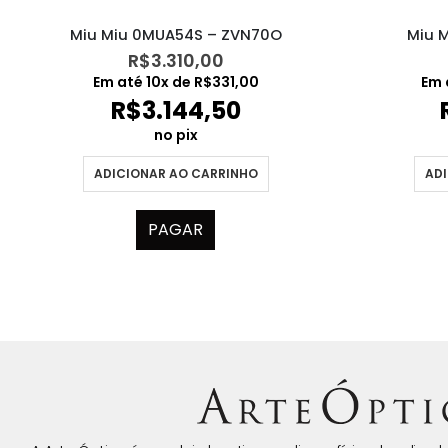
Miu Miu 0MUA54S – ZVN70O
Miu 
R$
3.310,00
Em até
10
x de
R$
331,00
Em 
R$
3.144,50
no pix
ADICIONAR AO CARRINHO
ADI
PAGAR