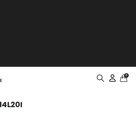
0
E
14L20I