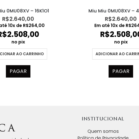
Miu 0MU08XV – 16K1O1
Miu Miu 0MU08XV – 
R$
2.640,00
R$
2.640,00
até
10
x de
R$
264,00
Em até
10
x de
R$
26
R$
2.508,00
R$
2.508,0
no pix
no pix
CIONAR AO CARRINHO
ADICIONAR AO CARR
PAGAR
PAGAR
INSTITUCIONAL
Quem somos
Política de Privacidade