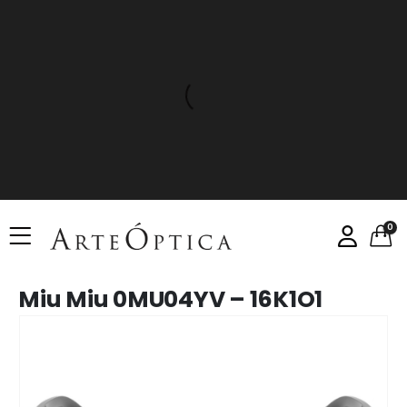
0
Miu Miu 0MU04YV – 16K1O1