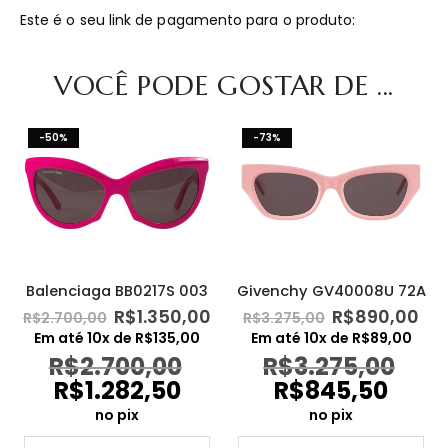
Este é o seu link de pagamento para o produto:
VOCÊ PODE GOSTAR DE ...
-50%
-73%
Givenchy GV40008U 72A
Balenciaga BB0217S 003
O
O
O
O
R$
890,00
R$
1.350,00
R$
3.275,00
R$
2.700,00
preço
pr
preço
preço
Em até
10
x de
R$
89,00
Em até
10
x de
R$
135,00
original
at
original
atual
R$
3.275,00
R$
2.700,00
era:
é:
era:
é:
R$
845,50
R$
1.282,50
R$3.275,00.
R$
R$2.700,00.
R$1.350,00.
no pix
no pix