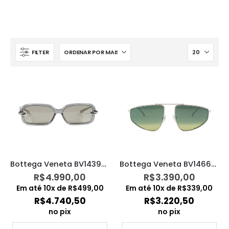
FILTER
Bottega Veneta BV1439S – 004
Bottega Veneta BV1466S – 002
R$
4.990,00
R$
3.390,00
Em até
10
x de
R$
499,00
Em até
10
x de
R$
339,00
R$
4.740,50
R$
3.220,50
no pix
no pix