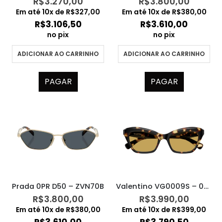
R$
3.270,00
R$
3.800,00
Em até
10
x de
R$
327,00
Em até
10
x de
R$
380,00
R$
3.106,50
R$
3.610,00
no pix
no pix
ADICIONAR AO CARRINHO
ADICIONAR AO CARRINHO
PAGAR
PAGAR
Prada 0PR D50 – ZVN70B
Valentino VG0009S – 002
R$
3.800,00
R$
3.990,00
Em até
10
x de
R$
380,00
Em até
10
x de
R$
399,00