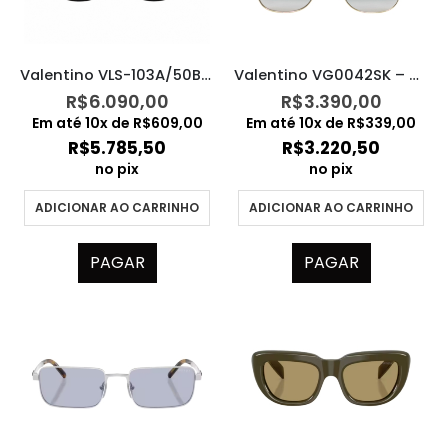
Valentino VLS-103A/50BLK-GLD/CAT3
Valentino VG0042SK – 001
R$
6.090,00
R$
3.390,00
Em até
10
x de
R$
609,00
Em até
10
x de
R$
339,00
R$
5.785,50
R$
3.220,50
no pix
no pix
ADICIONAR AO CARRINHO
ADICIONAR AO CARRINHO
PAGAR
PAGAR