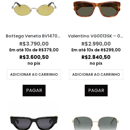
Bottega Veneta BV1470S – 003
Valentino VG0013SK – 002
R$
3.790,00
R$
2.990,00
Em até
10
x de
R$
379,00
Em até
10
x de
R$
299,00
R$
3.600,50
R$
2.840,50
no pix
no pix
ADICIONAR AO CARRINHO
ADICIONAR AO CARRINHO
PAGAR
PAGAR