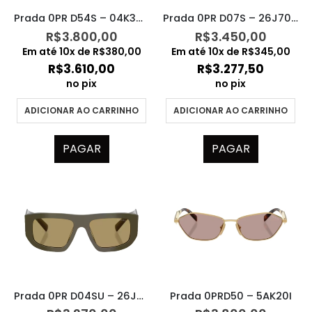
Prada 0PR D54S – 04K30X
Prada 0PR D07S – 26J70G
R$
3.800,00
R$
3.450,00
Em até
10
x de
R$
380,00
Em até
10
x de
R$
345,00
R$
3.610,00
R$
3.277,50
no pix
no pix
ADICIONAR AO CARRINHO
ADICIONAR AO CARRINHO
PAGAR
PAGAR
Prada 0PR D04SU – 26J70G
Prada 0PRD50 – 5AK20I