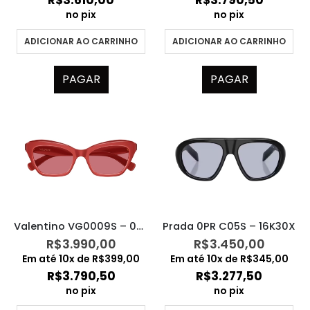
R$
3.610,00
R$
3.790,50
no pix
no pix
ADICIONAR AO CARRINHO
ADICIONAR AO CARRINHO
PAGAR
PAGAR
Valentino VG0009S – 004
Prada 0PR C05S – 16K30X
R$
3.990,00
R$
3.450,00
Em até
10
x de
R$
399,00
Em até
10
x de
R$
345,00
R$
3.790,50
R$
3.277,50
no pix
no pix