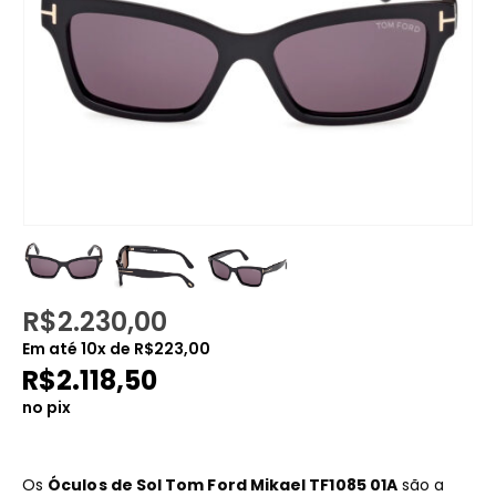
R$
2.230,00
Em até
10
x de
R$
223,00
R$
2.118,50
no pix
Os
Óculos de Sol Tom Ford Mikael TF1085 01A
são a