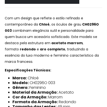
Com um design que reflete o estilo refinado e
contemporâneo da
Chloé
, os óculos de grau
CH0296O
003
combinam elegância sutil e personalidade para
quem busca um acessório sofisticado. Este modelo se
destaca pela estrutura em
acetato marrom
,
formato
redondo
e
aro completo
, traduzindo a
essência do luxo moderno e feminino característico da
marca francesa.
Especificações Técnicas:
Marca:
Chloé
Modelo:
CH0296O 003
Gênero:
Feminino
Material da Armação:
Acetato
Cor da Armação:
Marrom
Formato da Armação:
Redondo
Tamanho das Lentes:
49 mm