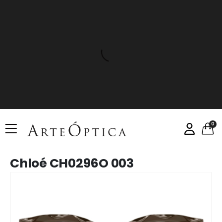
0
Chloé CH0296O 003