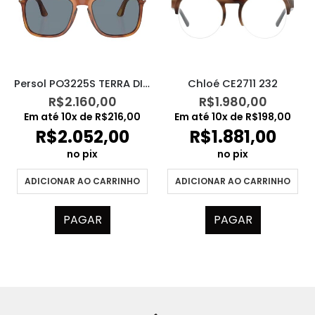
Persol PO3225S TERRA DI SIENA 9656
Chloé CE2711 232
R$
2.160,00
R$
1.980,00
Em até
10
x de
R$
216,00
Em até
10
x de
R$
198,00
R$
2.052,00
R$
1.881,00
no pix
no pix
ADICIONAR AO CARRINHO
ADICIONAR AO CARRINHO
PAGAR
PAGAR