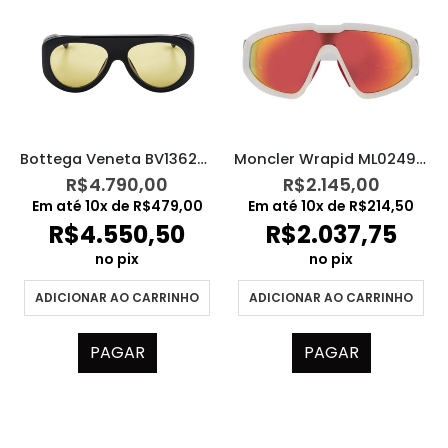
Bottega Veneta BV1362S – 005
Moncler Wrapid ML0249 21G
R$
4.790,00
R$
2.145,00
Em até
10
x de
R$
479,00
Em até
10
x de
R$
214,50
R$
4.550,50
R$
2.037,75
no pix
no pix
ADICIONAR AO CARRINHO
ADICIONAR AO CARRINHO
PAGAR
PAGAR