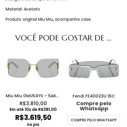
Material: Acetato
Produto original Miu Miu, acompanha case.
VOCÊ PODE GOSTAR DE ...
Miu Miu 0MU54YS – 5AK30B
Fendi FE40023U 16C
R$
3.810,00
Compre pelo
Whatsapp
Em até
10
x de
R$
381,00
R$
3.619,50
COMPRE PELO WHATSAPP
no pix