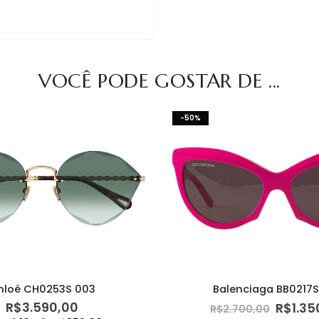
VOCÊ PODE GOSTAR DE ...
-50%
hloé CH0253S 003
Balenciaga BB0217S
O
R$
3.590,00
R$
1.35
R$
2.700,00