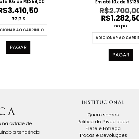
preço
até
10
x de
R$
359,00
Em até
10
x de
R$
13
origin
R$
3.410,50
R$
2.700,0
era:
R$
1.282,5
R$2.70
no pix
no pix
CIONAR AO CARRINHO
ADICIONAR AO CARR
PAGAR
PAGAR
INSTITUCIONAL
Quem somos
Política de Privacidade
da na cidade de
Frete e Entrega
uindo a tendência
Trocas e Devoluções