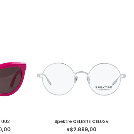
 003
Spektre CELESTE CEL02V
O
0,00
R$
2.899,00