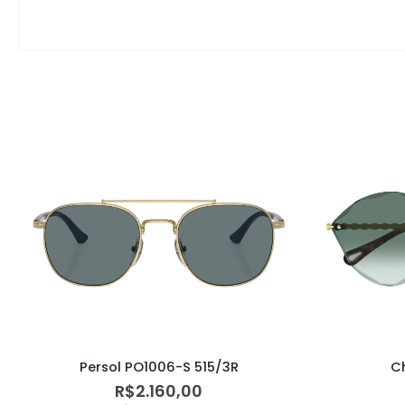
C
Persol PO1006-S 515/3R
R$
2.160,00