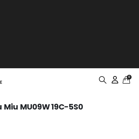
0
E
iu Miu MU09W 19C-5S0