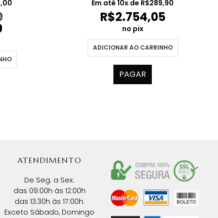
preço
5,00
Em até
10
x de
R$
289,90
al
atual
0
R$
2.754,05
é:
0
0,00.
R$1.350,00.
no pix
ADICIONAR AO CARRINHO
INHO
PAGAR
ATENDIMENTO
De Seg. a Sex.
das 09:00h às 12:00h
das 13:30h às 17:00h.
Exceto Sábado, Domingo