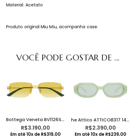
Material: Acetato
Produto original Miu Miu, acompanha case.
VOCÊ PODE GOSTAR DE ...
Bottega Veneta BV1126S 006
he Attico ATTICO8317 14C6 Irene
R$
3.190,00
R$
2.390,00
Em até
10
x de
R$
319,00
Em até
10
x de
R$
239,00