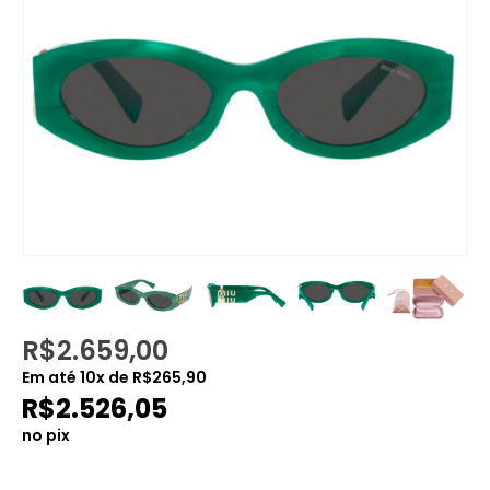
R$
2.659,00
Em até
10
x de
R$
265,90
R$
2.526,05
no pix