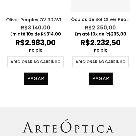
Óculos de Sol Oliver Peoples OV5382SU 110180
Oliver Peoples OV1307ST 5036/5D
R$
2.350,00
R$
3.140,00
Em até
10
x de
R$
235,00
Em até
10
x de
R$
314,00
R$
2.232,50
R$
2.983,00
no pix
no pix
ADICIONAR AO CARRINHO
ADICIONAR AO CARRINHO
PAGAR
PAGAR