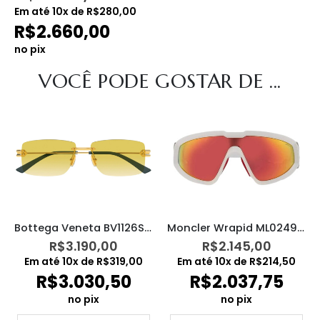
Em até
10
x de
R$
280,00
R$
2.660,00
no pix
VOCÊ PODE GOSTAR DE ...
Bottega Veneta BV1126S 006
Moncler Wrapid ML0249 21G
R$
3.190,00
R$
2.145,00
Em até
10
x de
R$
319,00
Em até
10
x de
R$
214,50
R$
3.030,50
R$
2.037,75
no pix
no pix