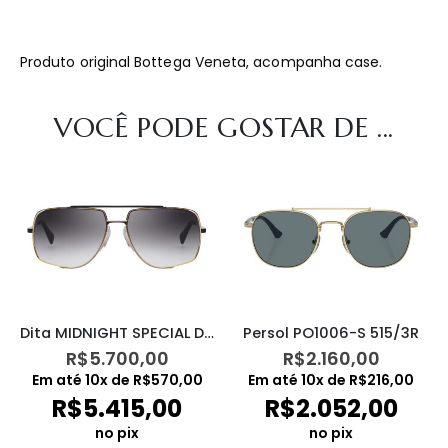
Produto original Bottega Veneta, acompanha case.
VOCÊ PODE GOSTAR DE ...
Dita MIDNIGHT SPECIAL DRX2010M
Persol PO1006-S 515/3R
R$
5.700,00
R$
2.160,00
Em até
10
x de
R$
570,00
Em até
10
x de
R$
216,00
R$
5.415,00
R$
2.052,00
no pix
no pix