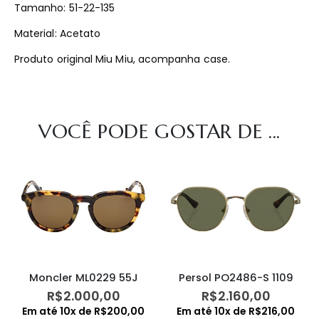
Tamanho: 51-22-135
Material: Acetato
Produto original Miu Miu, acompanha case.
VOCÊ PODE GOSTAR DE ...
Moncler ML0229 55J
Persol PO2486-S 1109
R$
2.000,00
R$
2.160,00
Em até
10
x de
R$
200,00
Em até
10
x de
R$
216,00