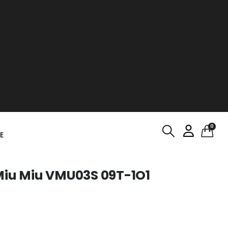
0
E
Miu Miu VMU03S 09T-1O1