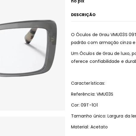
no pix
DESCRIÇÃO
O Óculos de Grau VMU03S 09T
padrão com armação cinza e 
Um Óculos de Grau de luxo, po
oferece confiabilidade e dura
Características:
Referência: VMU03S
Cor: 09T-1O1
Tamanho único: Largura da l
Material: Acetato