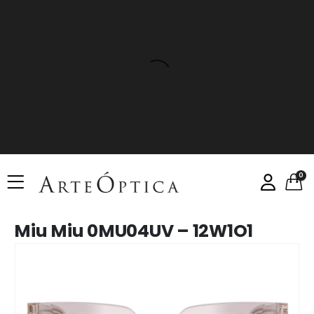
0
Miu Miu 0MU04UV – 12W1O1