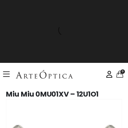
0
Miu Miu 0MU01XV – 12U1O1