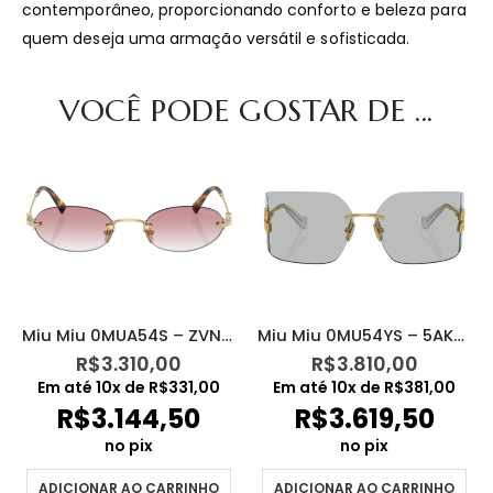
contemporâneo, proporcionando conforto e beleza para
quem deseja uma armação versátil e sofisticada.
VOCÊ PODE GOSTAR DE ...
Miu Miu 0MUA54S – ZVN70O
Miu Miu 0MU54YS – 5AK30B
R$
3.310,00
R$
3.810,00
Em até
10
x de
R$
331,00
Em até
10
x de
R$
381,00
R$
3.144,50
R$
3.619,50
no pix
no pix
ADICIONAR AO CARRINHO
ADICIONAR AO CARRINHO