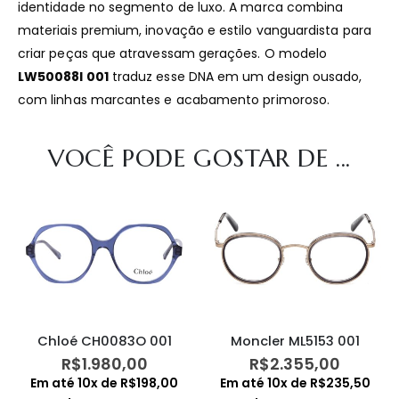
identidade no segmento de luxo. A marca combina
materiais premium, inovação e estilo vanguardista para
criar peças que atravessam gerações. O modelo
LW50088I 001
traduz esse DNA em um design ousado,
com linhas marcantes e acabamento primoroso.
VOCÊ PODE GOSTAR DE ...
Chloé CH0083O 001
Moncler ML5153 001
R$
1.980,00
R$
2.355,00
Em até
10
x de
R$
198,00
Em até
10
x de
R$
235,50