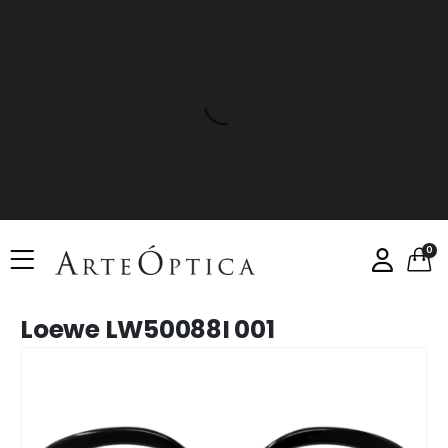
0
Loewe LW50088I 001