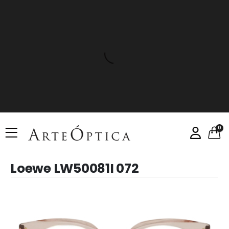
0
Loewe LW50081I 072