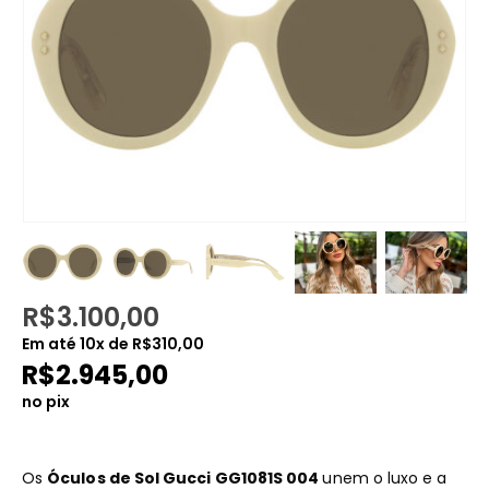
R$
3.100,00
Em até
10
x de
R$
310,00
R$
2.945,00
no pix
Os
Óculos de Sol Gucci GG1081S 004
unem o luxo e a