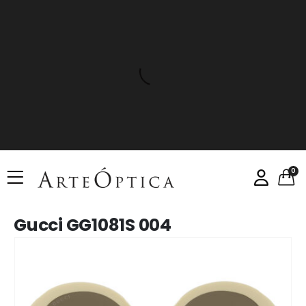
0
Gucci GG1081S 004