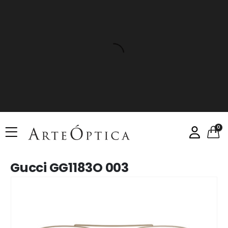
0
Gucci GG1183O 003