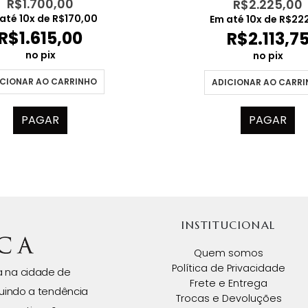
R$
1.700,00
R$
2.225,00
 até
10
x de
R$
170,00
Em até
10
x de
R$
22
R$
1.615,00
R$
2.113,7
no pix
no pix
CIONAR AO CARRINHO
ADICIONAR AO CARR
PAGAR
PAGAR
INSTITUCIONAL
Quem somos
Política de Privacidade
da na cidade de
Frete e Entrega
uindo a tendência
Trocas e Devoluções