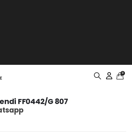
0
E
Fendi FF0442/G 807
atsapp