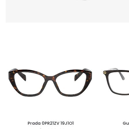
Gu
Prada 0PR21ZV 19J1O1