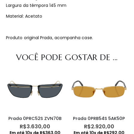
Largura da têmpora 145 mm
Material: Acetato
Produto original Prada, acompanha case.
VOCÊ PODE GOSTAR DE ...
Prada 0PRC52S ZVN70B
Prada 0PRB54S 5AK50P
R$
3.630,00
R$
2.920,00
Em até
10
x de
R$
363,00
Em até
10
x de
R$
292,00