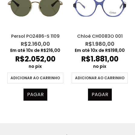
Persol PO2486-S 1109
Chloé CH0083O 001
R$
2.160,00
R$
1.980,00
Em até
10
x de
R$
216,00
Em até
10
x de
R$
198,00
R$
2.052,00
R$
1.881,00
no pix
no pix
ADICIONAR AO CARRINHO
ADICIONAR AO CARRINHO
PAGAR
PAGAR