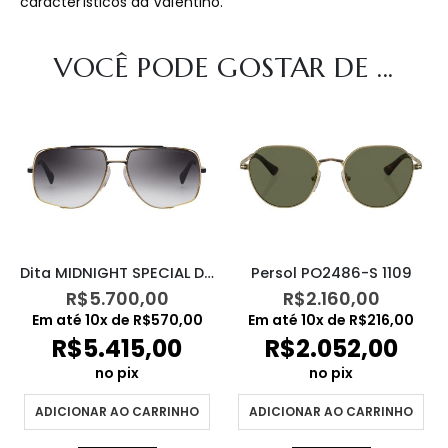
característicos da Valentino.
VOCÊ PODE GOSTAR DE ...
Dita MIDNIGHT SPECIAL DRX2010M
Persol PO2486-S 1109
R$
5.700,00
R$
2.160,00
Em até
10
x de
R$
570,00
Em até
10
x de
R$
216,00
R$
5.415,00
R$
2.052,00
no pix
no pix
ADICIONAR AO CARRINHO
ADICIONAR AO CARRINHO