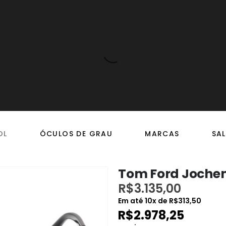
OL
ÓCULOS DE GRAU
MARCAS
SAL
Tom Ford Jochem
R$
3.135,00
Em até
10
x de
R$
313,50
R$
2.978,25