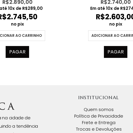
R$
2.890,00
R$
2.740,00
até
10
x de
R$
289,00
Em até
10
x de
R$
27
R$
2.745,50
R$
2.603,0
no pix
no pix
CIONAR AO CARRINHO
ADICIONAR AO CARR
PAGAR
PAGAR
INSTITUCIONAL
Quem somos
Política de Privacidade
da na cidade de
Frete e Entrega
uindo a tendência
Trocas e Devoluções