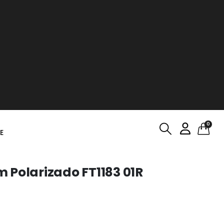
0
E
 Polarizado FT1183 01R