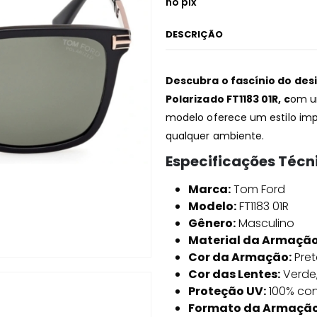
no pix
DESCRIÇÃO
Descubra o fascínio do des
Polarizado FT1183 01R, c
om u
modelo oferece um estilo imp
qualquer ambiente.
Especificações Técn
Marca:
Tom Ford
Modelo:
FT1183 01R
Gênero:
Masculino
Material da Armação
Cor da Armação:
Pret
Cor das Lentes:
Verde,
Proteção UV:
100% con
Formato da Armação