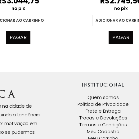
R$
3.044,75
R$
2.745,5
no pix
no pix
CIONAR AO CARRINHO
ADICIONAR AO CARR
PAGAR
PAGAR
INSTITUCIONAL
Quem somos
Política de Privacidade
da na cidade de
Frete e Entrega
uindo a tendência
Trocas e Devoluções
ior motivação em
Termos e Condições
Meu Cadastro
isso se pudermos
Meu Carrinho