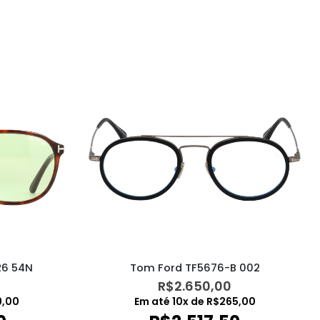
26 54N
Tom Ford TF5676-B 002
R$
2.650,00
9,00
Em até
10
x de
R$
265,00