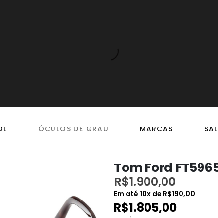
OL
ÓCULOS DE GRAU
MARCAS
SAL
Tom Ford FT596
R$
1.900,00
Em até
10
x de
R$
190,00
R$
1.805,00