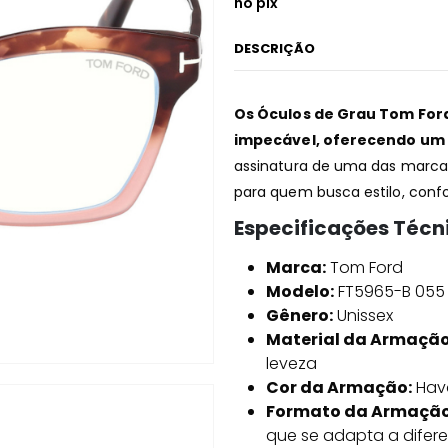
no pix
DESCRIÇÃO
Os Óculos de Grau Tom For
impecável, oferecendo um vi
assinatura de uma das marca
para quem busca estilo, confo
Especificações Técn
Marca:
Tom Ford
Modelo:
FT5965-B 055
Gênero:
Unissex
Material da Armação
leveza
Cor da Armação:
Hav
Formato da Armação
que se adapta a difere