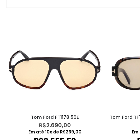
Tom Ford FT1178 56E
R$
2.690,00
Em 
Em até
10
x de
R$
269,00