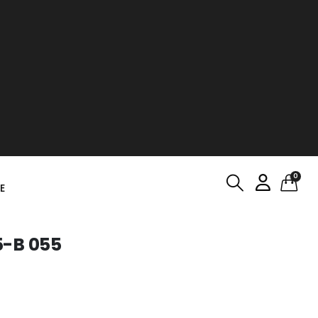
0
E
5-B 055