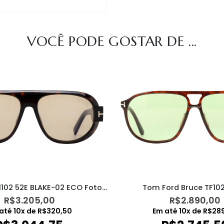
VOCÊ PODE GOSTAR DE ...
Tom Ford TF1102 52E BLAKE-02 ECO Fotocromático
Tom Ford Bruce TF10
R$
3.205,00
R$
2.890,00
até
10
x de
R$
320,50
Em até
10
x de
R$
28