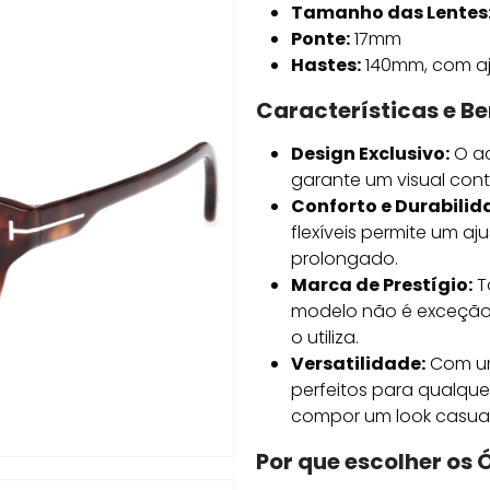
Tamanho das Lentes
Ponte:
17mm
Hastes:
140mm, com aj
Características e Be
Design Exclusivo:
O ac
garante um visual con
Conforto e Durabilid
flexíveis permite um a
prolongado.
Marca de Prestígio:
To
modelo não é exceção,
o utiliza.
Versatilidade:
Com um
perfeitos para qualque
compor um look casual
Por que escolher os