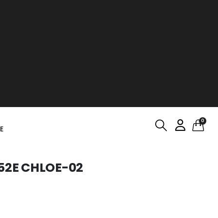
0
E
 52E CHLOE-02