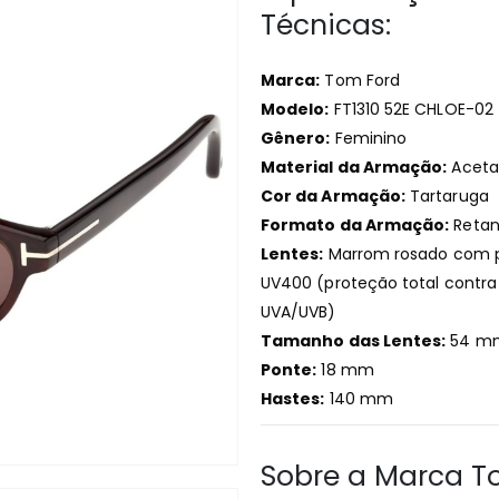
Técnicas:
Marca:
Tom Ford
Modelo:
FT1310 52E CHLOE-02
Gênero:
Feminino
Material da Armação:
Aceta
Cor da Armação:
Tartaruga
Formato da Armação:
Retan
Lentes:
Marrom rosado com 
UV400 (proteção total contra 
UVA/UVB)
Tamanho das Lentes:
54 m
Ponte:
18 mm
Hastes:
140 mm
Sobre a Marca T