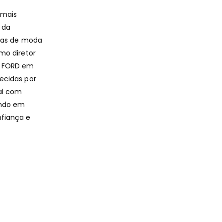
 mais
 da
asas de moda
mo diretor
M FORD em
ecidas por
al com
ando em
nfiança e