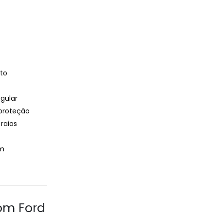
to
gular
proteção
raios
m
om Ford