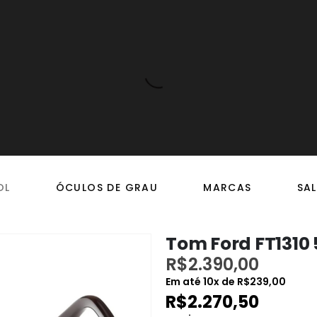
OL
ÓCULOS DE GRAU
MARCAS
SAL
Tom Ford FT1310
R$
2.390,00
Em até
10
x de
R$
239,00
R$
2.270,50