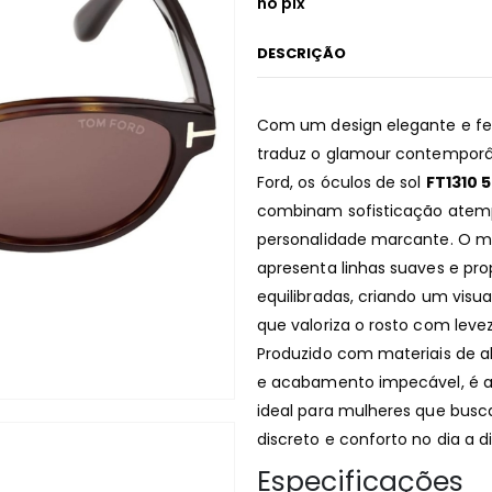
no pix
DESCRIÇÃO
Com um design elegante e f
traduz o glamour contempor
Ford, os óculos de sol
FT1310 
combinam sofisticação atemp
personalidade marcante. O m
apresenta linhas suaves e pr
equilibradas, criando um visua
que valoriza o rosto com leveza
Produzido com materiais de a
e acabamento impecável, é a
ideal para mulheres que busc
discreto e conforto no dia a di
Especificações