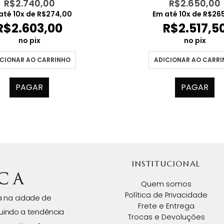
R$
2.740,00
R$
2.650,00
até
10
x de
R$
274,00
Em até
10
x de
R$
26
R$
2.603,00
R$
2.517,5
no pix
no pix
CIONAR AO CARRINHO
ADICIONAR AO CARR
PAGAR
PAGAR
INSTITUCIONAL
Quem somos
Política de Privacidade
da na cidade de
Frete e Entrega
uindo a tendência
Trocas e Devoluções