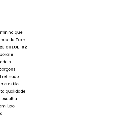
eminino que
âneo da Tom
52E CHLOE-02
oral e
odelo
oporções
l refinado
 e estilo.
lta qualidade
 escolha
am luxo
a.