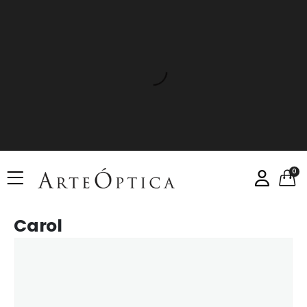
0
Carol